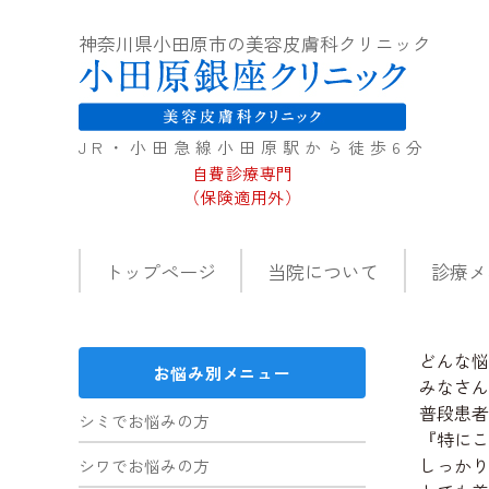
神奈川県小田原市の美容皮膚科クリニック
JR・小田急線小田原駅から徒歩6
分
自費診療専門
（保険適用外）
トップページ
当院について
診療メ
どんな悩
お悩み別メニュー
みなさん
普段患者
シミでお悩みの方
『特にこ
しっかり
シワでお悩みの方