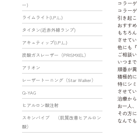
コラーゲ
ー)
コラーゲ
ライムライト(I.P.L.)
引き起こ
おすすめ
タイタン(近赤外線ランプ)
もちろん
させてい
アキュティップ(I.P.L.)
他にも『
ご相談い
炭酸ガスレーザー（PRISMXEL）
いつまで
アリオン
順番が異
積極的に
レーザートーニング（Star Walker）
特にシミ
させてい
Q-YAG
治療から
ヒアルロン酸注射
お一人、
その方に
スキンバイブ （肌質改善ヒアルロン
なんでも
酸）