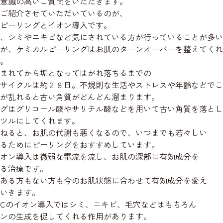
意識の高いご質問をいただきます。
ご紹介させていただいているのが、
ピーリングとイオン導入です。
、シミやニキビなど気にされている方が行っていることが多い
が、ケミカルピーリングはお肌のターンオーバーを整えてくれ
。
まれてから垢となってはがれ落ちるまでの
サイクルは約２８日。不規則な生活やストレスや年齢などでこ
が乱れると古い角質がどんどん溜まります。
グはグリコール酸やサリチル酸などを用いて古い角質を落とし
ツルにしてくれます。
ねると、お肌の代謝も悪くなるので、いつまでも若々しい
るためにピーリングをおすすめしています。
オン導入は微弱な電流を流し、お肌の深部に有効成分を
る治療です。
ある方もない方も今のお肌状態に合わせて有効成分を変え
いきます。
Cのイオン導入ではシミ、ニキビ、毛穴などはもちろん
ンの生成を促してくれる作用があります。