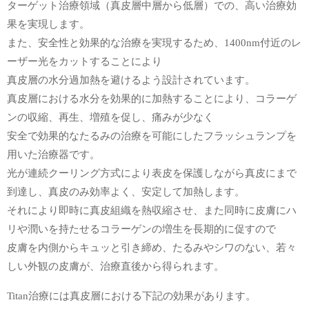
ターゲット治療領域（真皮層中層から低層）での、高い治療効
果を実現します。
また、安全性と効果的な治療を実現するため、1400nm付近のレ
ーザー光をカットすることにより
真皮層の水分過加熱を避けるよう設計されています。
真皮層における水分を効果的に加熱することにより、コラーゲ
ンの収縮、再生、増殖を促し、痛みが少なく
安全で効果的なたるみの治療を可能にしたフラッシュランプを
用いた治療器です。
光が連続クーリング方式により表皮を保護しながら真皮にまで
到達し、真皮のみ効率よく、安定して加熱します。
それにより即時に真皮組織を熱収縮させ、また同時に皮膚にハ
リや潤いを持たせるコラーゲンの増生を長期的に促すので
皮膚を内側からキュッと引き締め、たるみやシワのない、若々
しい外観の皮膚が、治療直後から得られます。
Titan治療には真皮層における下記の効果があります。