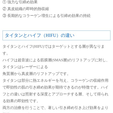
① 強力な引締め効果
② 真皮組織の即時的熱収縮
③ 長期的なコラーゲン増生による引締め効果の持続
タイタンとハイフ（HIFU）の違い
タイタンとハイフ(HIFU)ではターゲットとする層が異なりま
す。
ハイフは超音波による筋膜層(SMAS層)のリフトアップに対し、
タイタンはレーザーによる
角質層から真皮層のリフトアップです。
タイタンは部分に熱エネルギーを与え、コラーゲンの収縮作用
で即効性の肌の引き締め効果が期待できるのが特徴です。ハイ
フとの違いは照射する深度とアプローチする層、そして得られ
る効果の即効性です。
両方の治療を行うことで、著しい引き締め引き上げ効果をより