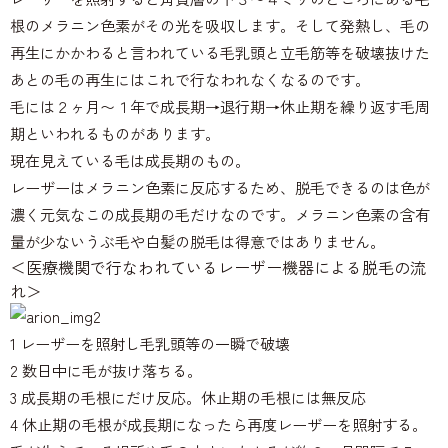
根のメラニン色素がその光を吸収します。そして発熱し、毛の
再生にかかわると言われている毛乳頭と立毛筋等を破壊抜けた
あとの毛の再生にはこれで行なわれなくなるのです。
毛には２ヶ月〜１年で成長期→退行期→休止期を繰り返す毛周
期といわれるものがあります。
現在見えている毛は成長期のもの。
レーザーはメラニン色素に反応するため、脱毛できるのは色が
濃く元気なこの成長期の毛だけなのです。メラニン色素の含有
量が少ないうぶ毛や白髪の脱毛は得意ではありません。
＜医療機関で行なわれているレーザー機器による脱毛の流
れ＞
1 レーザーを照射し毛乳頭等の一瞬で破壊
2 数日中に毛が抜け落ちる。
3 成長期の毛根にだけ反応。休止期の毛根には無反応
4 休止期の毛根が成長期になったら再度レーザーを照射する。