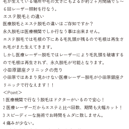
毛が生えている場所や毛の太さにもよるが約２ヶ月間隔で５〜
６回レーザー照射を行なう。
エステ脱毛との違い
医療脱毛とエステ脱毛の違いはご存知ですか？
永久脱毛は医療機関でしか行なう事は出来ません。
エステ脱毛では毛根の下にある毛乳頭が残るので毛根は再生さ
れ毛がまた生えてきます。
しかし医療レーザー脱毛ではレーザーにより毛乳頭を破壊する
ので毛根は再生されず、永久脱毛が可能となります。
小田原銀座クリニックの売り
小田原ではあまり見かけない医療レーザー脱毛が小田原銀座ク
リニックで行なえます！！
＜Point＞
1 医療機関で行なう脱毛はドクターがいるので安心！
2 医療レーザーだからエステと比べ回数、期間も大幅カット！
3 スピーディーな施術でお時間をムダに致しません。
4 痛みが少ない。