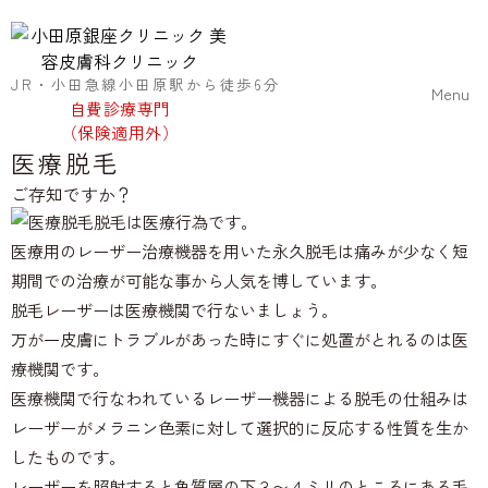
JR・小田急線小田原駅から徒歩6
分
Menu
自費診療専門
（保険適用外）
医療脱毛
ご存知ですか？
脱毛は医療行為です。
医療用のレーザー治療機器を用いた永久脱毛は痛みが少なく短
期間での治療が可能な事から人気を博しています。
脱毛レーザーは医療機関で行ないましょう。
万が一皮膚にトラブルがあった時にすぐに処置がとれるのは医
療機関です。
医療機関で行なわれているレーザー機器による脱毛の仕組みは
レーザーがメラニン色素に対して選択的に反応する性質を生か
したものです。
レーザーを照射すると角質層の下３〜４ミリのところにある毛